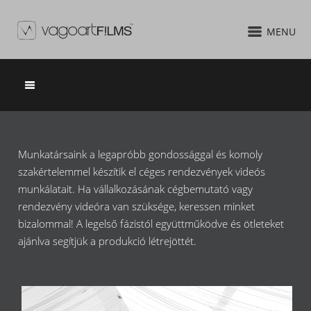
MENU
ALL
Munkatársaink a legapróbb gondossággal és komoly
szakértelemmel készítik el céges rendezvények videós
munkálatait. Ha vállalkozásának cégbemutató vagy
rendezvény videóra van szüksége, keressen minket
bizalommal! A legelső fázistól együttműködve és ötleteket
ajánlva segítjük a produkció létrejöttét.