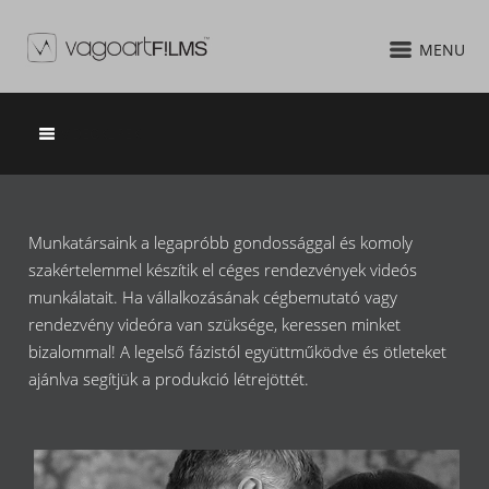
MENU
VIDEOKLIPEK
Munkatársaink a legapróbb gondossággal és komoly
szakértelemmel készítik el céges rendezvények videós
munkálatait. Ha vállalkozásának cégbemutató vagy
rendezvény videóra van szüksége, keressen minket
bizalommal! A legelső fázistól együttműködve és ötleteket
ajánlva segítjük a produkció létrejöttét.