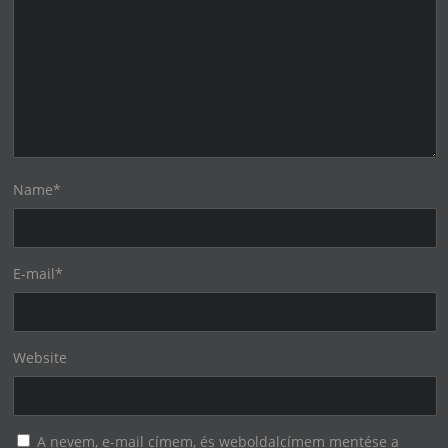
Name
*
E-mail
*
Website
A nevem, e-mail címem, és weboldalcímem mentése a