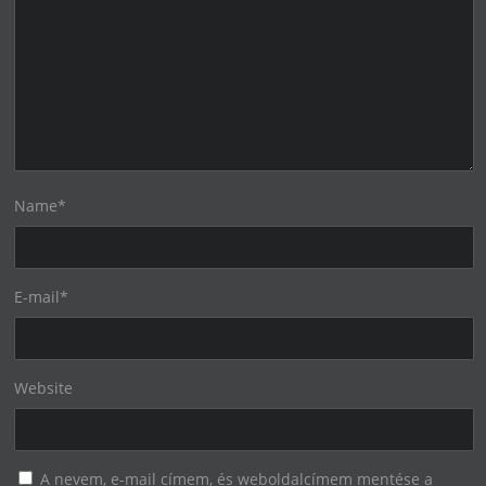
Name
*
E-mail
*
Website
A nevem, e-mail címem, és weboldalcímem mentése a