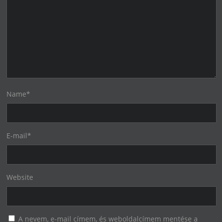
Name
*
E-mail
*
Website
A nevem, e-mail címem, és weboldalcímem mentése a