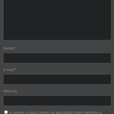
Name
*
E-mail
*
Website
A nevem, e-mail címem, és weboldalcímem mentése a