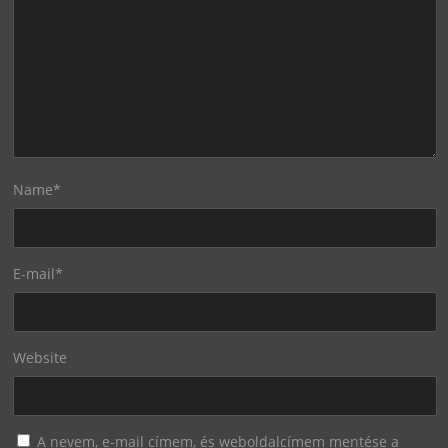
Name
*
E-mail
*
Website
A nevem, e-mail címem, és weboldalcímem mentése a